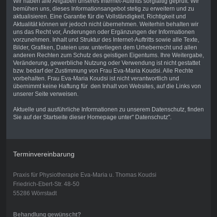
Wir haben alle Angaben unseres Internet-Auftritts sorgfältig geprüft. Wir
bemühen uns, dieses Informationsangebot stetig zu erweitern und zu
aktualisieren. Eine Garantie für die Vollständigkeit, Richtigkeit und
Aktualität können wir jedoch nicht übernehmen. Weiterhin behalten wir
uns das Recht vor, Änderungen oder Ergänzungen der Informationen
vorzunehmen. Inhalt und Struktur des Internet-Auftritts sowie alle Texte,
Bilder, Grafiken, Dateien usw. unterliegen dem Urheberrecht und allen
anderen Rechten zum Schutz des geistigen Eigentums. Ihre Weitergabe,
Veränderung, gewerbliche Nutzung oder Verwendung ist nicht gestattet
bzw. bedarf der Zustimmung von Frau Eva-Maria Koudsi. Alle Rechte
vorbehalten. Frau Eva-Maria Koudsi ist nicht verantwortlich und
übernimmt keine Haftung für den Inhalt von Websites, auf die Links von
unserer Seite verweisen.
Aktuelle und ausführliche Informationen zu unserem Datenschutz, finden
Sie auf der Startseite dieser Homepage unter" Datenschutz".
Terminvereinbarung
Praxis für Physiotherapie Eva-Maria u. Thomas Koudsi
Friedrich-Ebert-Str. 48-50
55286 Wörrstadt
Behandlung gewünscht?